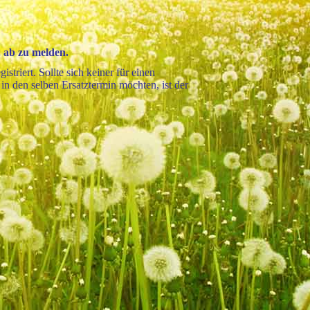
. ab zu melden.
striert. Sollte sich keiner für einen
n den selben Ersatztermin möchten, ist der