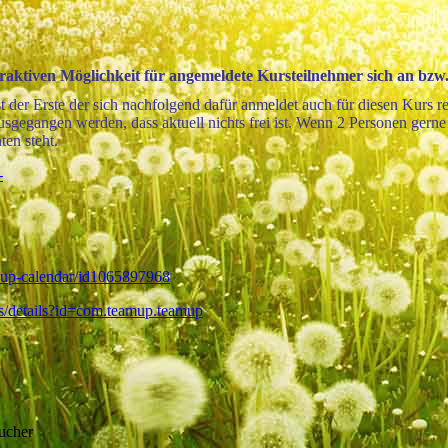
raktiven Möglichkeit für angemeldete Kursteilnehmer sich an bzw
 der Erste der sich nachfolgend dafür anmeldet auch für diesen Kurs regi
egangen werden, dass aktuell nichts frei ist. Wenn 2 Personen gerne i
ten steht.
-
amup-calendar/id1065897968
pps/details?id=com.teamup.teamup
ucher