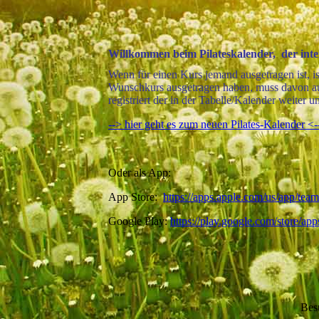
Willkommen beim Pilateskalender, der inte
Wenn für einen Kurs jemand ausgetragen ist, ist
Wunschkurs ausgetragen haben, muss davon ausg
registriert der in der Tabelle/Kalender weiter un
--> hier geht es zum neuen Pilates-Kalender <-
Oder als App:
App Store:
https://apps.apple.com/us/app/te
Google Play:
https://play.google.com/store/a
Bes