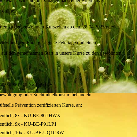
ure Mails, wir sind am Schauen nach einer Alternative.
 online.
tarten zu den gewohnten Kurszeiten ab dem 28.04.2025 wieder.
Wir wünschen Euch gesegnete Feiertage und einen
s auf den gemeinsamen Start in unsere Kurse zu den gewohnten
ntionskurse nach § 20 SGB V,
bewältigung oder Suchtmittelkonsum behandeln.
fstelle Prävention zertifizierten Kurse, an:
öchentlich, 8x - KU-BE-86THWX
chentlich, 9x - KU-BE-P91LP1
öchentlich, 10x - KU-BE-UQ1CRW