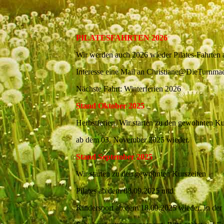
PILATESFAHRTEN 2026
Wir werden auch 2026 wieder Pilates-Fahrten a
Interesse eine Mail an Christiane@DieTurnma
Nächste Fahrt: Winterferien 2026
Stand Oktober 2025
Herbstferien. Wir starten zu den gewohnten Ku
ab dem 03. November 2025 wieder.
Stand September 2025
Wir starten zu den gewohnten Kurszeiten
Pilates ab dem 08.09.2025 und
Kindersport ab dem 18.09.2025 wieder. In der 