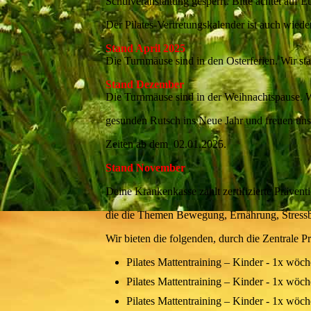
Schulveranstaltung gesperrt. Bitte achtet auf E
Der Pilates-Vertretungskalender ist auch wieder
Stand April 2025
Die Turnmäuse sind in den Osterferien. Wir s
Stand Dezember
Die Turnmäuse sind in der Weihnachtspause. 
gesunden Rutsch ins Neue Jahr und freuen un
Zeiten ab dem 02.01.2025.
Stand November
Deine Krankenkasse zahlt zertifizierte Präve
die die Themen Bewegung, Ernährung, Stress
Wir bieten die folgenden, durch die Zentrale Prü
Pilates Mattentraining – Kinder - 1x w
Pilates Mattentraining – Kinder - 1x wö
Pilates Mattentraining – Kinder - 1x w