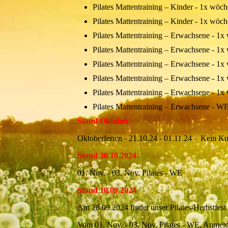
Pilates Mattentraining – Kinder - 1x wö
Pilates Mattentraining – Kinder - 1x w
Pilates Mattentraining – Erwachsene -
Pilates Mattentraining – Erwachsene - 
Pilates Mattentraining – Erwachsene - 
Pilates Mattentraining – Erwachsene -
Pilates Mattentraining – Erwachsene - 
Pilates Mattentraining – Erwachsene -
Stand Oktober
Oktoberferien - 21.10.24 - 01.11.24 - Kein Ku
Stand 30.10.2024
01. Nov. - 03. Nov. Pilates - WE
Stand 10.09.2024
Am 28.09.2024 findet unser Pilates-Herbstfest 
Vom 01. Nov. - 03. Nov. Pilates - WE, Anmeldun