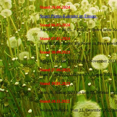
Stand 26.06.2024
Neuer Pilates-Kalender im Einsatz
Stand 06.05.2024
Am 09.05. + 10.05. + 20.05. = finden keine Ku
Stand 07.03.2024
Am 08. März finden alle Kurse zu Ihren gewohn
Stand 30.09.2023
Am 23. Oktober 2023 bis 03. November 2023 fi
Stand 27.06.2023
Vom 13. Juli 2023 bis zum 27. August 2023 fin
Stand 19.01.2023
Vom 30. Januar 2023 bis zum 03. Februar 2023 
Stand 24.11.2022
Weihnachtsferien. Vom 22. Dezember 2022 bis