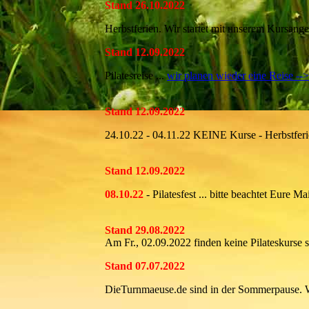
Stand 26.10.2022
Herbstferien. Wir startet mit unserem Kursang
Stand 12.09.2022
Pilatesreise ...
wir planen wieder eine Reise -->
Stand 12.09.2022
24.10.22 - 04.11.22 KEINE Kurse - Herbstfer
Stand 12.09.2022
08.10.22
- Pilatesfest ... bitte beachtet Eure Ma
Stand 29.08.2022
Am Fr., 02.09.2022 finden keine Pilateskurse s
Stand 07.07.2022
DieTurnmaeuse.de sind in der Sommerpause. 