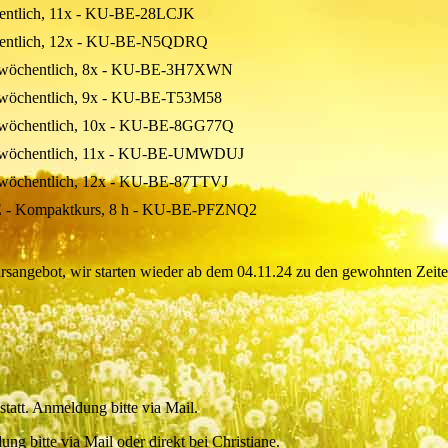
chentlich, 11x - KU-BE-28LCJK
öchentlich, 12x - KU-BE-N5QDRQ
 1x wöchentlich, 8x - KU-BE-3H7XWN
1x wöchentlich, 9x - KU-BE-T53M58
1x wöchentlich, 10x - KU-BE-8GG77Q
 1x wöchentlich, 11x - KU-BE-UMWDUJ
1x wöchentlich, 12x - KU-BE-87TTVJ
 WE - Kompaktkurs, 8 h - KU-BE-PFZNQ2
rsangebot, wir starten wieder ab dem 04.11.24 zu den gewohnten Zeite
statt. Anmeldung bitte via Mail.
g bitte via Mail oder direkt bei Christiane.