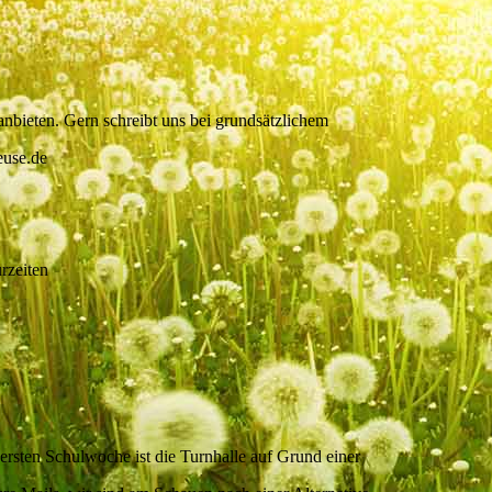
nbieten. Gern schreibt uns bei grundsätzlichem
euse.de
rzeiten
ersten Schulwoche ist die Turnhalle auf Grund einer