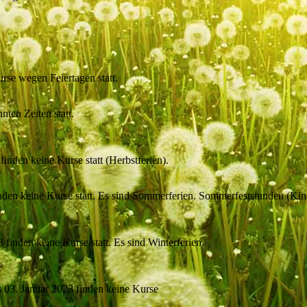
rse wegen Feiertagen statt.
ten Zeiten statt.
nden keine Kurse statt (Herbstferien).
den keine Kurse statt. Es sind Sommerferien. Sommerfeststunden (Kinde
finden keine Kurse statt. Es sind Winterferien.
 03. Januar 2023 finden keine Kurse