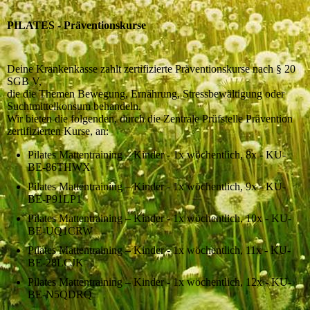
PILATES - Präventionskurse
Deine Krankenkasse zahlt zertifizierte Präventionskurse nach § 20
SGB V,
die die Themen Bewegung, Ernährung, Stressbewältigung oder
Suchtmittelkonsum behandeln.
Wir bieten die folgenden, durch die Zentrale Prüfstelle Prävention
zertifizierten Kurse, an:
Pilates Mattentraining – Kinder - 1x wöchentlich, 8x - KU-
BE-86THWX
Pilates Mattentraining – Kinder - 1x wöchentlich, 9x - KU-
BE-P91LP1
Pilates Mattentraining – Kinder - 1x wöchentlich, 10x - KU-
BE-UQ1CRW
Pilates Mattentraining – Kinder - 1x wöchentlich, 11x - KU-
BE-28LCJK
Pilates Mattentraining – Kinder - 1x wöchentlich, 12x - KU-
BE-N5QDRQ